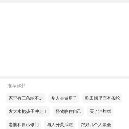
不同年龄阶段梦见三个小黑猪死了
年轻人梦见三个小黑猪死了，说明你的运气很好，适
合旅行，沿途可能会遇到有趣的事情。
中年人梦见三个小黑猪死了，表示身心都有不和谐的
感觉，尤其是在工作中不能振作起来，可能会被训
斥。
老人梦见三个小黑猪死了，决策时存在明显偏颇。
不同的人梦见三个小黑猪死了预示着什么？
推荐解梦
单身的人梦见三个小黑猪死了，预示你在找工作的时
梦见家里有三条蛇不走
梦见别人会做房子
梦见吃田螺里面有条蛇
候，对新环境的适应能力会增强，自我表现能力也会
梦见发大水把孩子冲走了
梦见怪物咬住自己
梦见买了油炸糕
提高。
梦见老婆和自己修门
梦见与人分黄瓜吃
梦见跟好几个人聚会
恋爱的人梦见三个小黑猪死了，表示最近一直在想的