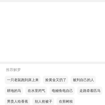
美满。
不同年龄阶段梦见男朋友打自己肚子
年轻人梦见男朋友打自己肚子，预示你将名声大噪，
受人尊敬，追求者众多。
中年人梦见男朋友打自己肚子，预示你近期总会遇到
困难，不顺心的事情时有发生，处理起来要小心，必
要时可以寻求他人的帮助，想办法解决。
老人梦见男朋友打自己肚子，预示失业。
推荐解梦
不同的人梦见男朋友打自己肚子预示着什么？
梦见一只老鼠跑到床上来
梦见捡黄金又扔了
梦见被判自己的人
单身的人梦见男朋友打自己肚子，说明未来几天将迎
梦见耕地的马
梦见在水里闭气
梦见电鳗鱼电自己
梦见走路牵着匹马
来新的机遇，值得把握。
梦见男贵人给香蕉
梦见别人抢被子
梦见在剪树枝
恋爱的人梦见男朋友打自己肚子，意味你将通过不懈