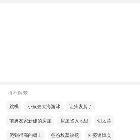
下午梦见娘家厨房着火冒烟，说明您的健康状况在不
久的将来不会令您满意。
不同年龄阶段梦见娘家厨房着火冒烟
年轻人梦见娘家厨房着火冒烟，预示你的怒火压抑在
心底已久，找不到宣泄的途径。
中年人梦见娘家厨房着火冒烟，意思是财富稳步增
长，生活逐步宽裕。
推荐解梦
老人梦见娘家厨房着火冒烟，预示你的生意会越做越
大，得到大家的认可，成为名人。
梦见跳棋
梦见小孩去大海游泳
梦见让头发剪了
不同的人梦见娘家厨房着火冒烟预示着什么？
梦见前男友家新建的房屋
梦见房屋陷入地里
梦见切太蒜
单身的人梦见娘家厨房着火冒烟，失败时要保持自
梦见爬到很高的树上
梦见爸爸坟墓被挖
梦见外婆追悼会