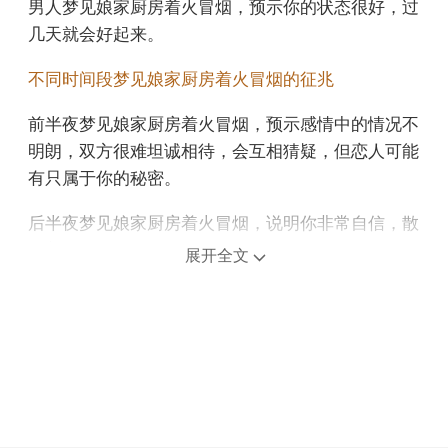
男人梦见娘家厨房着火冒烟，预示你的状态很好，过
几天就会好起来。
不同时间段梦见娘家厨房着火冒烟的征兆
前半夜梦见娘家厨房着火冒烟，预示感情中的情况不
明朗，双方很难坦诚相待，会互相猜疑，但恋人可能
有只属于你的秘密。
后半夜梦见娘家厨房着火冒烟，说明你非常自信，散
发着独特的魅力，对异性特别有吸引力。
展开全文
上午梦见娘家厨房着火冒烟，预示会有更多的起伏，
原计划可能会延后，如果改变路线，就很难像以前那
样完成。
中午午睡梦见娘家厨房着火冒烟，预示你对长辈的依
赖性还是很强的，没有自己的主见，家里的事情需要
麻烦别人。