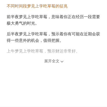
不同时间段梦见上学吃草莓的征兆
前半夜梦见上学吃草莓，意味着你正在经历一段需要
极大勇气的时光。
后半夜梦见上学吃草莓，预示着你有可能在近期会获
得一些意外的机会，值得把握。
上午梦见上学吃草莓，预示财运非常好。
中午午睡梦见上学吃草莓，预示你近期的求职运势良
展开全文
好，机会多，心思也变得灵敏，能很快明白招聘者的
用意。
下午梦见上学吃草莓，意味着未来几天，你的经济回
报可能无法满足需求。
不同年龄阶段梦见上学吃草莓