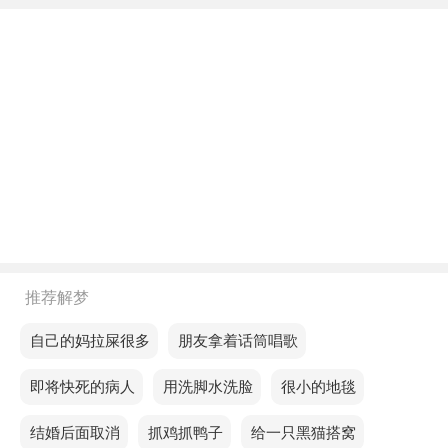
年轻人梦见上学吃草莓，意思是未来一段时间内，你
将有机会接触到更高层次的事务。
中年人梦见上学吃草莓，表示工作进展顺利，家庭也
过得很好，但修复起来比较困难。
老人梦见上学吃草莓，说明今天不属于你，今天你的
家人可能会发生一些重要的事情。
不同的人梦见上学吃草莓预示着什么？
单身的人梦见上学吃草莓，预示你将迎来一次令人兴
推荐解梦
奋的旅行或外出机会。
梦见自己的妈拉屎很多
梦见朋友拿着话筒唱歌
恋爱的人梦见上学吃草莓，预示着近期可能会有一些
误解或冲突，需耐心化解。
梦见即将快死的病人
梦见用洗脚水洗脸
梦见很小的地毯
已婚的人梦见上学吃草莓，预示一段考验耐心的时
梦见结婚后面取消
梦见抓鸡抓鸭子
梦见给一只黑猫搭窝