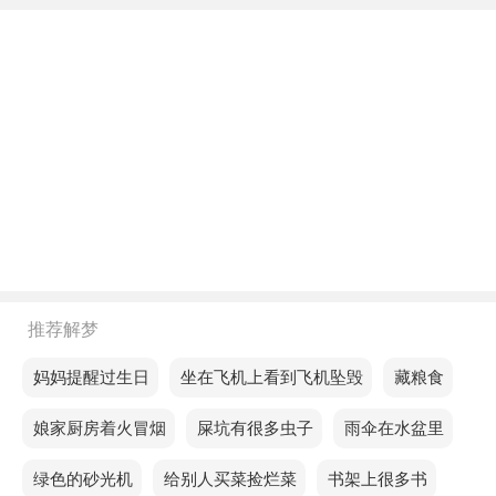
年轻人梦见大松树断裂，预示你的状态很好，你的状
态明显好转，很快就会好起来的。
中年人梦见大松树断裂，说明你对自己评价不高。
老人梦见大松树断裂，意味着繁忙的工作可能让你感
到身心俱疲，情绪波动。
不同的人梦见大松树断裂预示着什么？
单身的人梦见大松树断裂，预示今天的运气还是不错
的。
推荐解梦
恋爱的人梦见大松树断裂，预示你求职运气不佳，没
梦见妈妈提醒过生日
梦见坐在飞机上看到飞机坠毁
梦见藏粮食
有找到适合自己的工作，很不开心。
梦见娘家厨房着火冒烟
梦见屎坑有很多虫子
梦见雨伞在水盆里
已婚的人梦见大松树断裂，预示你近期的运势不太
好，在工作或生活中承受着各种压力，在处理这些烦
梦见绿色的砂光机
梦见给别人买菜捡烂菜
梦见书架上很多书