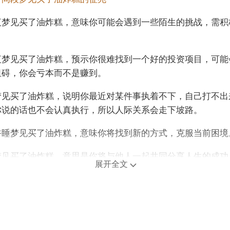
夜梦见买了油炸糕，意味你可能会遇到一些陌生的挑战，需积
夜梦见买了油炸糕，预示你很难找到一个好的投资项目，可能
阻碍，你会亏本而不是赚到。
梦见买了油炸糕，说明你最近对某件事执着不下，自己打不出
你说的话也不会认真执行，所以人际关系会走下坡路。
午睡梦见买了油炸糕，意味你将找到新的方式，克服当前困境
梦见买了油炸糕，意思是你将与他人一起共同分享人生的成功
展开全文
深厚，合作愈加默契。
年龄阶段梦见买了油炸糕
人梦见买了油炸糕，预示每一次跌倒，都是为了更坚强的起步