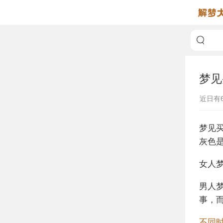
梦见
近日有
梦见
灰色
女人
男人
事，
不同