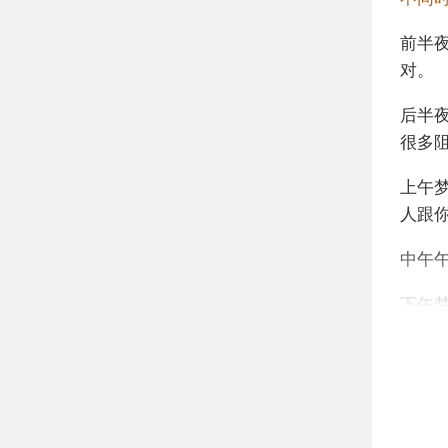
前半
对。
后半
很多
上午
人跟
中午
下午
愈加
不同
年轻