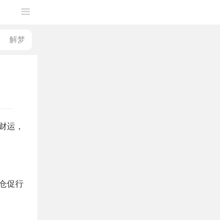
财运，
仓促行