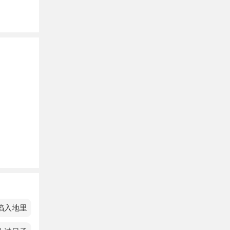
法得到
的变
的情况
情况变
兆。
陷入地里
，渴望